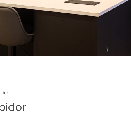
bidor
bidor