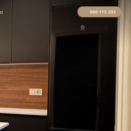
to
986 113 292