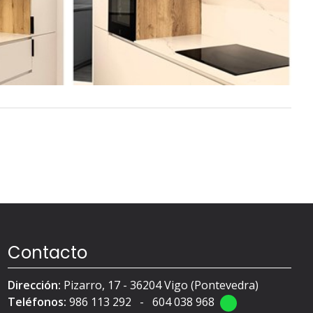
Contacto
Dirección:
Pizarro, 17 - 36204 Vigo (Pontevedra)
Teléfonos:
986 113 292
-
604 038 968